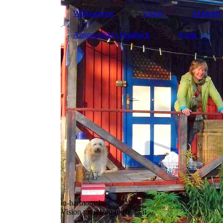
Willkommen
Vision
Aktuelles
Ausgewähltes Feedback
Karin
in-harmony.be
Vision umsetzen in Realität