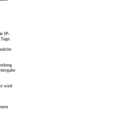
ie IP-
 Tage.
önliche
bindung
eitergabe
er wird
Ihnen