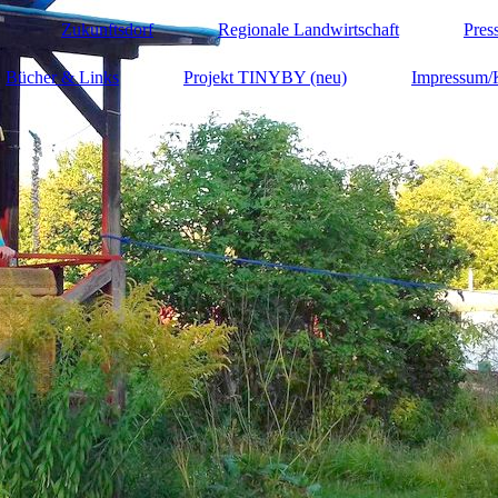
Zukunftsdorf
Regionale Landwirtschaft
Press
Bücher & Links
Projekt TINYBY (neu)
Impressum/